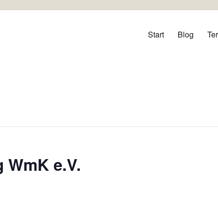
orf
Start
Blog
Te
g WmK e.V.