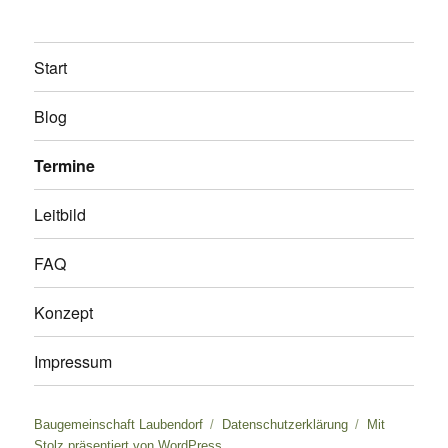
i
o
Start
n
Blog
Termine
Leitbild
FAQ
Konzept
Impressum
Baugemeinschaft Laubendorf
Datenschutzerklärung
Mit
Stolz präsentiert von WordPress