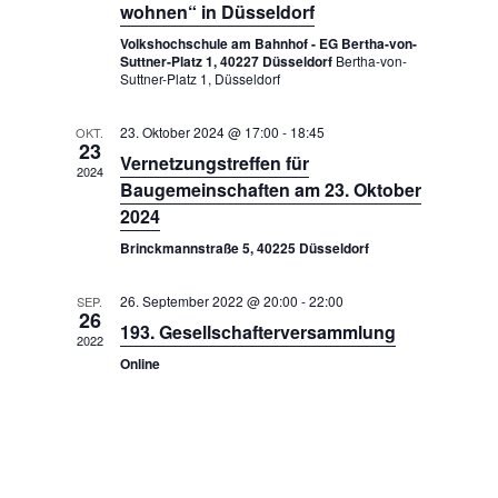
e
wohnen“ in Düsseldorf
l
h
n
r
Volkshochschule am Bahnhof - EG Bertha-von-
g
t
l
Suttner-Platz 1, 40227 Düsseldorf
Bertha-von-
v
A
u
Suttner-Platz 1, Düsseldorf
e
n
o
n
n
s
n
23. Oktober 2024 @ 17:00
-
18:45
OKT.
i
g
.
23
V
Vernetzungstreffen für
c
e
2024
h
Baugemeinschaften am 23. Oktober
e
n
t
2024
r
e
S
Brinckmannstraße 5, 40225 Düsseldorf
a
n
u
-
n
c
26. September 2022 @ 20:00
-
22:00
N
SEP.
s
26
a
h
193. Gesellschafterversammlung
2022
t
v
e
Online
i
a
u
g
l
a
n
t
t
d
i
u
A
o