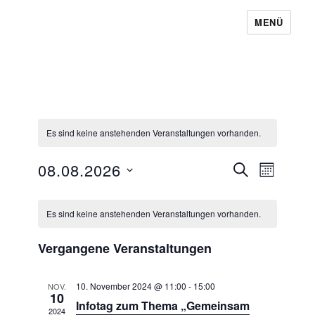
MENÜ
Baugemeinschaft Laubendorf
Es sind keine anstehenden Veranstaltungen vorhanden.
08.08.2026
V
V
S
M
U
e
e
O
D
C
r
K
N
r
H
a
a
A
Es sind keine anstehenden Veranstaltungen vorhanden.
a
E
n
a
T
t
l
s
Vergangene Veranstaltungen
n
u
t
e
s
m
a
n
l
t
10. November 2024 @ 11:00
-
15:00
NOV.
w
10
d
t
Infotag zum Thema „Gemeinsam
a
ä
2024
u