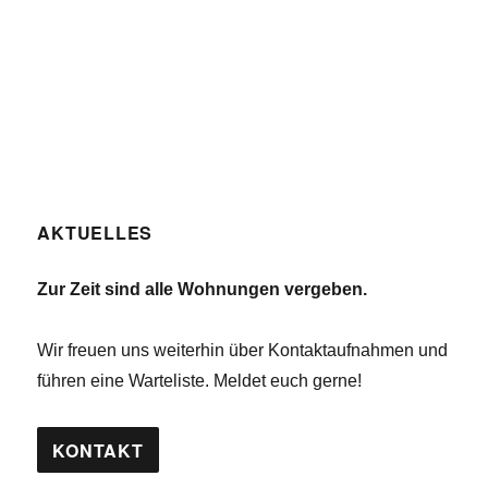
n
n
n
g
s
e
i
n
c
h
t
e
n
AKTUELLES
,
N
Zur Zeit sind alle Wohnungen vergeben.
a
v
Wir freuen uns weiterhin über Kontaktaufnahmen und
i
führen eine Warteliste. Meldet euch gerne!
g
a
KONTAKT
t