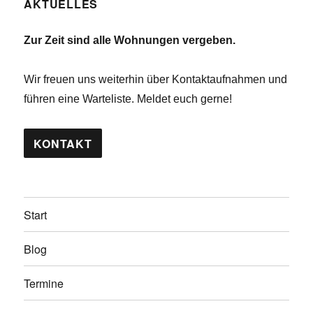
l
AKTUELLES
a
n
t
t
d
i
u
Zur Zeit sind alle Wohnungen vergeben.
A
o
n
n
n
g
Wir freuen uns weiterhin über Kontaktaufnahmen und
s
e
führen eine Warteliste. Meldet euch gerne!
i
n
c
KONTAKT
h
t
e
n
Start
,
N
Blog
a
Termine
v
i