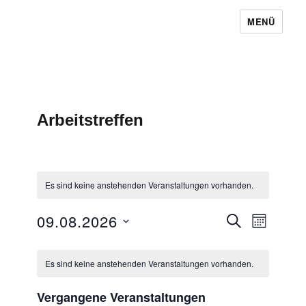
MENÜ
Baugemeinschaft Laubendorf
Arbeitstreffen
Es sind keine anstehenden Veranstaltungen vorhanden.
09.08.2026
V
V
S
M
U
e
e
O
D
C
r
K
N
r
H
a
a
A
Es sind keine anstehenden Veranstaltungen vorhanden.
a
E
n
a
T
t
l
s
Vergangene Veranstaltungen
n
u
t