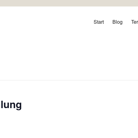
orf
Start
Blog
Te
mlung