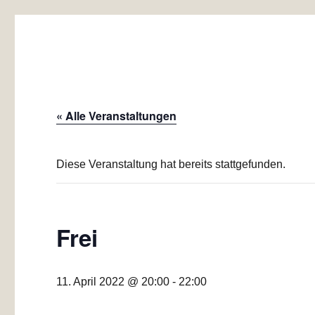
Baugemeinschaft Laubend
Mehrgenerationen-Wohnprojekt Düsseldorf
« Alle Veranstaltungen
Diese Veranstaltung hat bereits stattgefunden.
Frei
11. April 2022 @ 20:00
-
22:00