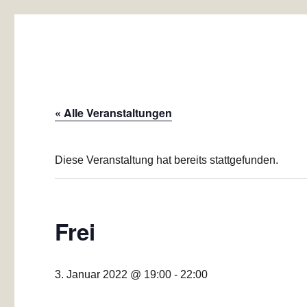
Baugemeinschaft Laubend
Mehrgenerationen-Wohnprojekt Düsseldorf
« Alle Veranstaltungen
Diese Veranstaltung hat bereits stattgefunden.
Frei
3. Januar 2022 @ 19:00
-
22:00