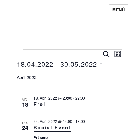
MENÜ
Baugemeinschaft Laubendorf
V
Veranstaltungen
V
S
L
U
e
e
18.04.2022
 - 
30.05.2022
I
C
r
S
r
H
a
D
T
E
April 2022
n
a
E
a
s
n
t
t
s
18. April 2022 @ 20:00
-
22:00
a
u
MO.
18
Frei
l
t
m
t
a
w
u
24. April 2022 @ 14:00
-
18:00
l
SO.
n
ä
24
Social Event
g
t
h
A
Präsenz