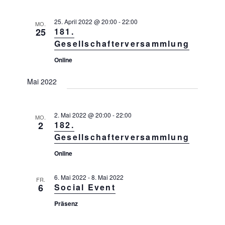
u
l
n
n
s
e
25. April 2022 @ 20:00
-
22:00
MO.
i
g
25
181.
n
c
Gesellschafterversammlung
e
.
h
n
Online
t
e
S
Mai 2022
n
u
-
c
N
a
h
2. Mai 2022 @ 20:00
-
22:00
MO.
2
182.
v
e
i
Gesellschafterversammlung
u
g
Online
a
n
t
d
i
6. Mai 2022
-
8. Mai 2022
FR.
A
6
Social Event
o
n
n
Präsenz
s