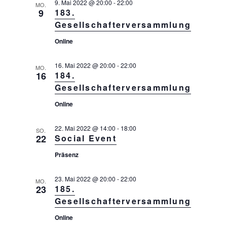
i
9. Mai 2022 @ 20:00
-
22:00
MO.
9
183.
c
Gesellschafterversammlung
h
Online
t
e
16. Mai 2022 @ 20:00
-
22:00
MO.
n
16
184.
Gesellschafterversammlung
,
N
Online
a
22. Mai 2022 @ 14:00
-
18:00
v
SO.
22
Social Event
i
Präsenz
g
a
23. Mai 2022 @ 20:00
-
22:00
MO.
t
23
185.
Gesellschafterversammlung
i
o
Online